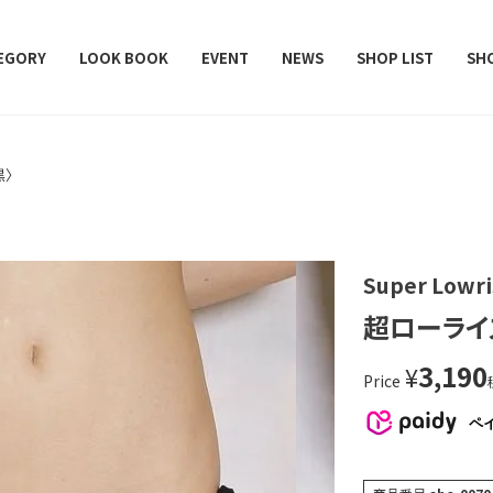
レデターラット）
EGORY
LOOK BOOK
EVENT
NEWS
SHOP LIST
SH
黒〉
Super Lowri
超ローライ
3,190
¥
Price
ペ