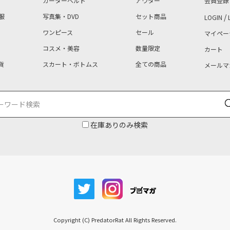
ガーターベルト
アウター
会員登録
服
写真集・DVD
セット商品
/
LOGIN
ワンピース
セール
マイペー
コスメ・美容
数量限定
カート
貨
スカート・ボトムス
全ての商品
メールマ
在庫ありのみ検索
Copyright (C) PredatorRat All Rights Reserved.