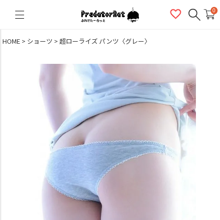
PredatorRat（プレデターラット）
0
HOME
ショーツ
超ローライズ パンツ〈グレー〉