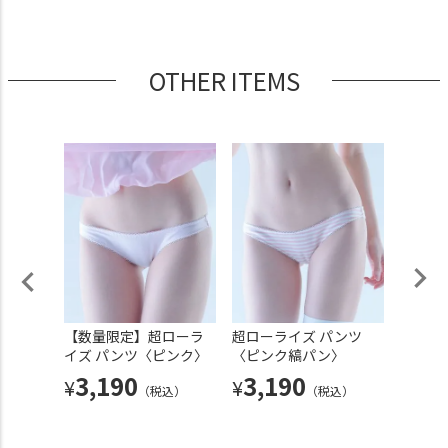
OTHER ITEMS
ターリ
【数量限定】超ローラ
超ローライズ パンツ
【数量
イズ パンツ〈ピンク〉
〈ピンク縞パン〉
材 超
ンツ〈
3,190
3,190
¥
¥
込）
（税込）
（税込）
3,
¥