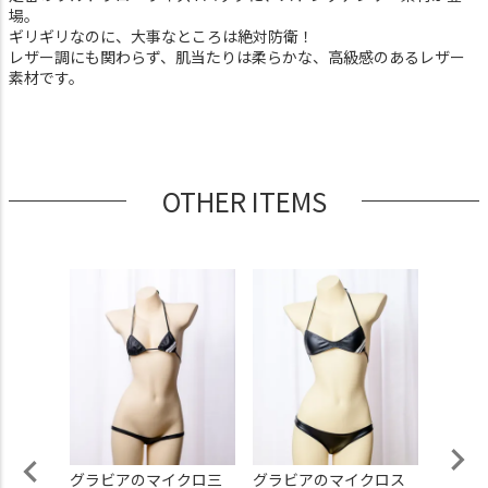
場。
ギリギリなのに、大事なところは絶対防衛！
レザー調にも関わらず、肌当たりは柔らかな、高級感のあるレザー
素材です。
OTHER ITEMS
ビアの
グラビアのマイクロ三
グラビアのマイクロス
グラビ