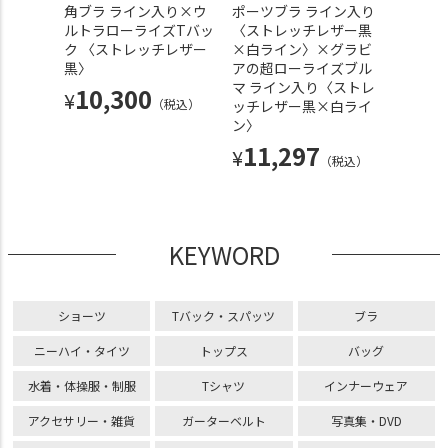
ラ 極
角ブラ ライン入り×ウ
ポーツブラ ライン入り
レザー
ま グ
ルトラローライズTバッ
〈ストレッチレザー黒
×グラ
ライズT
ク 〈ストレッチレザー
×白ライン〉×グラビ
ローラ
極細紐
黒〉
アの超ローライズブル
〈スト
ブルー
マ ライン入り〈ストレ
黒〉セ
10,300
¥
（税込）
ッチレザー黒×白ライ
11
¥
ン〉
込）
11,297
¥
（税込）
KEYWORD
ショーツ
Tバック・スパッツ
ブラ
ニーハイ・タイツ
トップス
バッグ
水着・体操服・制服
Tシャツ
インナーウェア
アクセサリー・雑貨
ガーターベルト
写真集・DVD