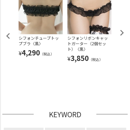
チュー
シフォンチューブトッ
シフォンリボンキャッ
超ロー
白〉
プブラ〈黒〉
トガーター（2個セッ
リボン
ト）〈黒〉
〈白〉
4,290
¥
込）
（税込）
3,850
4,
¥
¥
（税込）
KEYWORD