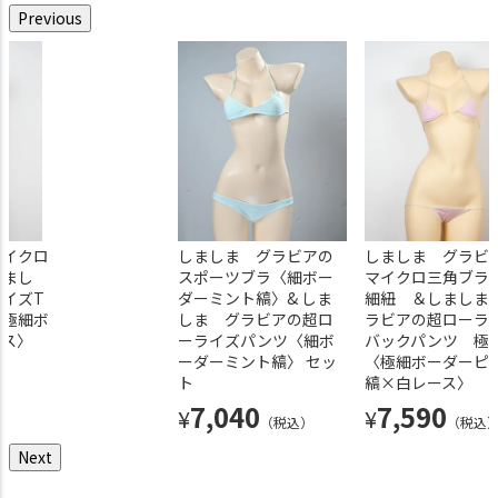
Previous
マイクロ
しましま グラビアの
しましま グラビアのスポーツ
しましま グラビアの
しましま グラビアのマイ
しましま グラビ
しまし
スポーツブラ〈極細ボ
ブラ〈細ボーダーブルー縞〉&
スポーツブラ〈細ボー
三角ブラ 極細紐 ＆しま
マイクロ三角ブラ
イズT
ーダーブルー縞〉& しま
しましま グラビアの超ローラ
ダーミント縞〉& しま
ま グラビアのウルトラロ
細紐 ＆しましま
〈極細ボ
しま グラビアの超超
イズサイドループパンツ〈細ボ
しま グラビアの超ロ
イズハイレグTバック〈極
ラビアの超ローラ
ース〉
ローライズサイドルー
ーダーブルー縞〉 セット
ーライズパンツ〈細ボ
ーダーピンク縞〉
バックパンツ 極
プパンツ〈極細ボーダ
ーダーミント縞〉 セッ
〈極細ボーダーピ
7,040
6,820
¥
¥
（税込）
（税込）
ーブルー縞〉 セット
ト
縞×白レース〉
7,040
7,040
7,590
¥
¥
¥
（税込）
（税込）
（税込
Next