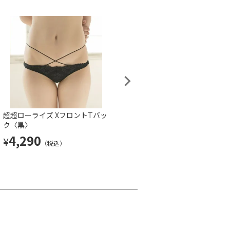
超超ローライズ XフロントTバッ
メイド水着上下セット〈白×サ
ク〈黒〉
ックスリボン〉
4,290
11,440
¥
¥
（税込）
（税込）