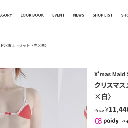
レデターラット）
EGORY
LOOK BOOK
EVENT
NEWS
SHOP LIST
SH
イド水着上下セット〈赤×白〉
X'mas Maid
クリスマス
×白〉
11,44
¥
Price
ペ