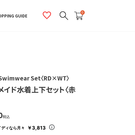
0
OPPING GUIDE
 Swimwear Set〈RD×WT〉
メイド水着上下セット〈赤
0
税込
￥3,813
イディなら月々