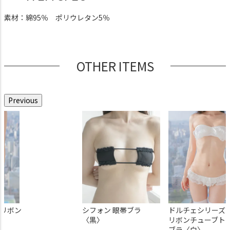
素材：綿95％ ポリウレタン5％
OTHER ITEMS
Previous
スリボン
メイドブラ〈黒〉
ノンワイヤーブラ〈グレー×リ
シフォン 眼帯ブラ
超ローライズ メイドTバ
ドルチェシリーズ
白〉
ボンなし〉
〈黒〉
ンツ〈黒〉
リボンチューブト
4,950
¥
（税込）
ブラ〈白〉