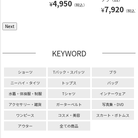
4,290
4,950
3,630
¥
¥
¥
（税込）
（税込）
（税込）
7,920
¥
（税込
Next
KEYWORD
ショーツ
Tバック・スパッツ
ブラ
ニーハイ・タイツ
トップス
バッグ
水着・体操服・制服
Tシャツ
インナーウェア
アクセサリー・雑貨
ガーターベルト
写真集・DVD
ワンピース
コスメ・美容
スカート・ボトムス
アウター
全ての商品