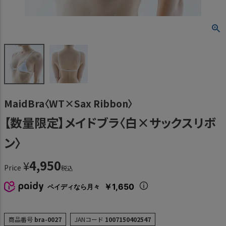
MaidBra〈WT×Sax Ribbon〉
【数量限定】メイドブラ〈白×サックスリボ
ン〉
4,950
¥
Price
税込
￥1,650
ペイディなら月々
商品番号
bra-0027
JANコード
1007150402547