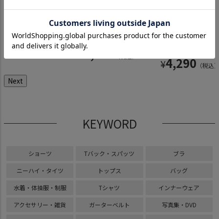
ラ〈白×
超ローライズ メイドパ
ノンワイヤーブラ〈白×ホワイ
ノンワイヤーブラ〈白
超超ローライズ Xフロント
ホルターネック三
ンツ〈白×ホワイトリ
トリボン〉
×リボンなし〉
ック〈白〉
ラ〈白×ホワイト
ボン〉
ン〉
4,290
4,290
4,290
¥
¥
¥
（税込）
（税込）
（税込）
3,630
4,290
¥
¥
（税込）
（税込
Next
KEYWORD
ショーツ
Tバック・スパッツ
ブラ
ニーハイ・タイツ
トップス
バッグ
水着・体操服・制服
Tシャツ
インナーウェア
アクセサリー・雑貨
ガーターベルト
写真集・DVD