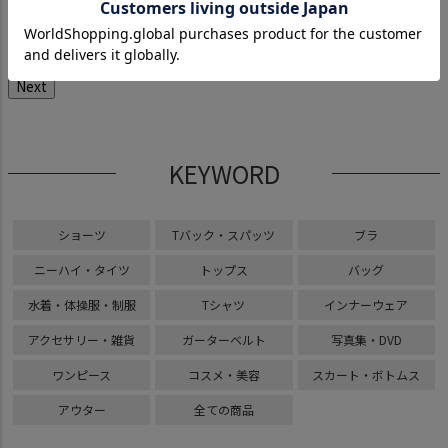
リータレース ハー
4,290
5,390
5,390
5,390
¥
¥
¥
¥
（税込）
（税込）
（税込）
（税込）
ックパンツ〈黒〉
5,390
¥
（税込
Next
KEYWORD
ショーツ
Tバック・スパッツ
ブラ
ニーハイ・タイツ
トップス
バッグ
水着・体操服・制服
Tシャツ
インナーウェア
アクセサリー・雑貨
ガーターベルト
写真集・DVD
ワンピース
コスメ・美容
スカート・ボトムス
アウター
全ての商品