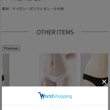
素材：ナイロン・ポリウレタン・その他
OTHER ITEMS
Previous
ーライズ
ノンワイヤーブラ〈黒
超超ローライズ フリルレースパ
超ローライズ フリルレ
超超ローライズ フリルレ
ドルチェシリーズ 
ス ハー
×サックスリボン〉
ンツ〈黒〉
ースパンツ〈白〉
ンツ〈白〉
ーライズ スポーテ