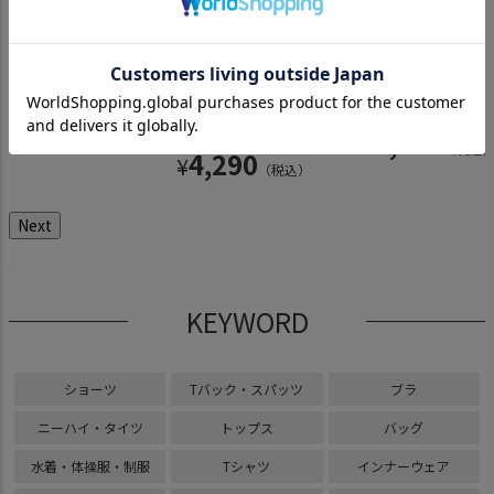
リボンパ
超ローライズ 紐パンツ
超超ローライズ シフォンバック
超ローライズ シフォン
シフォンチューブトップブ
超ローライズ シフ
〈黒〉
リボンパンツ〈黒〉
フリルペチパンツ
〈黒〉
リボンパンツ〈黒
〈黒〉
3,190
4,290
4,290
3,960
¥
¥
¥
¥
（税込）
（税込）
（税込）
（税込
4,290
¥
（税込）
Next
KEYWORD
ショーツ
Tバック・スパッツ
ブラ
ニーハイ・タイツ
トップス
バッグ
水着・体操服・制服
Tシャツ
インナーウェア