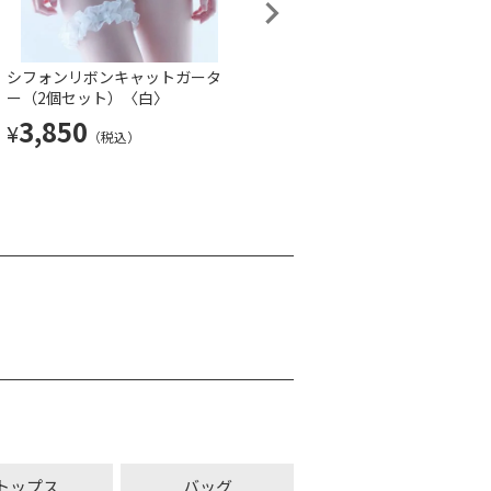
シフォンリボンキャットガータ
【数量限定】ゴシックネックコ
ー（2個セット）〈白〉
ルセット〈白〉
3,850
7,260
¥
¥
（税込）
（税込）
トップス
バッグ