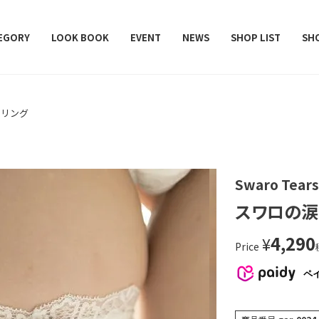
レデターラット）
EGORY
LOOK BOOK
EVENT
NEWS
SHOP LIST
SH
ーリング
Swaro Tears
スワロの涙
4,290
¥
Price
ペ