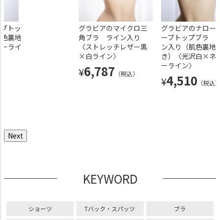
ーブトッ
グラビアのマイクロ三
光沢 マイクロ三角ブラ ライン
グラビアのマイクロ三
シフォン ナローチューブ
グラビアのナロー
肌色裏地
角ブラ ライン入り〈ス
入り（水着素材）〈光沢白×ネ
角ブラ ライン入り
ブラ〈ピンク〉
ーブトップブラ 
ビーライ
トレッチレザー黒×白
イビー〉
〈ストレッチレザー黒
ン入り（肌色裏地
4,290
¥
（税込）
ライン〉×グラビアの
×白ライン〉
き）〈光沢白×ネ
5,940
¥
（税込）
超ローライズブルマ ラ
ーライン〉
6,787
¥
（税込）
イン入り〈ストレッチ
4,510
¥
（税込
レザー黒×白ライン〉
11,297
¥
（税込）
Next
KEYWORD
ショーツ
Tバック・スパッツ
ブラ