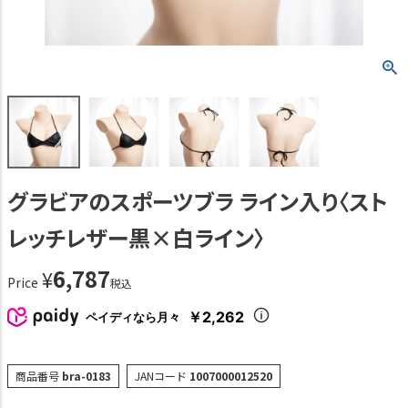
グラビアのスポーツブラ ライン入り〈スト
レッチレザー黒×白ライン〉
6,787
¥
Price
税込
￥2,262
ペイディなら月々
商品番号
bra-0183
JANコード
1007000012520