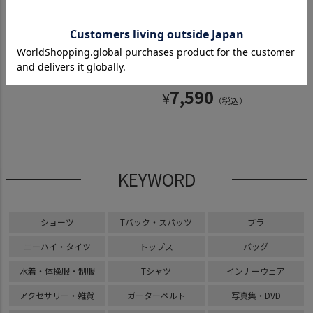
ン入り
torRat マイクロ三角ブ
マイクロ三角ブラ 極
スポー
ザー黒
ラ（パット入り・水着
細紐 ＆しましま グ
ダーブ
グラビ
素材）「_type Graphs
ラビアの超ローライズT
3,
¥
ズブル
hell」〈白×黒〉
バックパンツ 極細紐
ストレ
〈細ボーダーミント縞
7,920
¥
（税込）
白ライ
×白レース〉
7,590
¥
（税込）
税込）
KEYWORD
ショーツ
Tバック・スパッツ
ブラ
ニーハイ・タイツ
トップス
バッグ
水着・体操服・制服
Tシャツ
インナーウェア
アクセサリー・雑貨
ガーターベルト
写真集・DVD