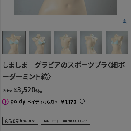
しましま グラビアのスポーツブラ〈細ボ
ーダーミント縞〉
3,520
¥
Price
税込
￥1,173
ペイディなら月々
商品番号
bra-0163
JANコード
1007000011493