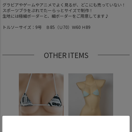
グラビアやゲームやアニメでよく見るが、どこにも売っていない！
スポーツブラをぷれでたーらっとサイズで制作！
生地には極細ボーダーと、細ボーダーをご用意してます♪
トルソーサイズ：9号 Ｂ85（Ｕ70）Ｗ60 Ｈ89
OTHER ITEMS
クロス
中央町戦術工芸×Preda
しましま グラビアの
しまし