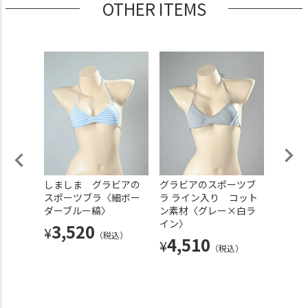
OTHER ITEMS
ーチュ
しましま グラビアの
グラビアのスポーツブ
グラビ
 ライ
スポーツブラ〈細ボー
ラ ライン入り コット
角ブラ
地付
ダーブルー縞〉
ン素材〈グレー×白ラ
ットン
ネイビ
イン〉
白ライ
3,520
¥
（税込）
4,510
5,
¥
¥
（税込）
込）