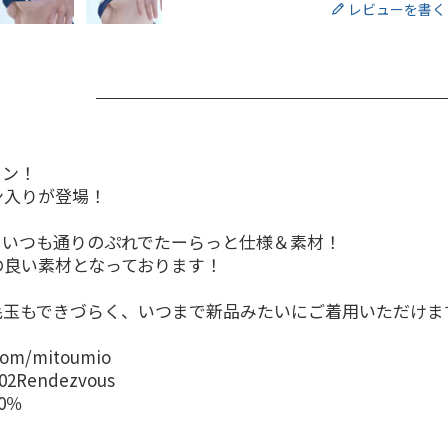
レビューを書く
イン！
ン入りが登場！
！
、いつも通りのぷれでたーらっと仕様＆素材！
の良い素材となっております！
毛玉もできづらく、いつまで新品みたいにご着用いただけま
.com/mitoumio
m/02Rendezvous
0％