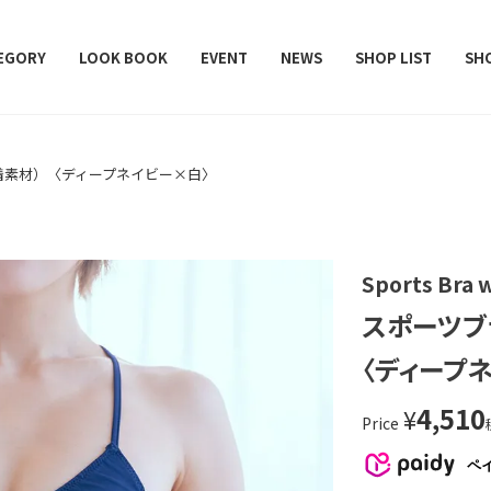
レデターラット）
EGORY
LOOK BOOK
EVENT
NEWS
SHOP LIST
SH
着素材）〈ディープネイビー×白〉
Sports Bra 
スポーツブ
〈ディープ
4,510
¥
Price
ペ