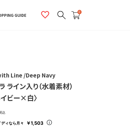
0
OPPING GUIDE
with Line /Deep Navy
ラ ライン入り（水着素材）
ネイビー×白〉
税込
￥1,503
イディなら月々