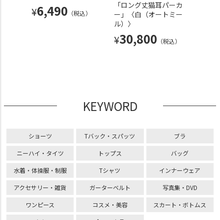
ツブラ
「ロング丈猫耳パーカ
「ハー
6,490
¥
（税込）
ットス
ー」〈白（オートミー
ー」〈
ーツTバ
ル）〉
ル）〉
〉セッ
30,800
22
¥
¥
（税込）
税込）
KEYWORD
ショーツ
Tバック・スパッツ
ブラ
ニーハイ・タイツ
トップス
バッグ
水着・体操服・制服
Tシャツ
インナーウェア
アクセサリー・雑貨
ガーターベルト
写真集・DVD
ワンピース
コスメ・美容
スカート・ボトムス