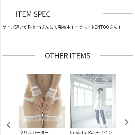
ITEM SPEC
サイズ違いがR-birhさんにて発売中！イラストKENTOOさん！
OTHER ITEMS
トスタ
フリルガーター
PredatorRatデザイン
Preda