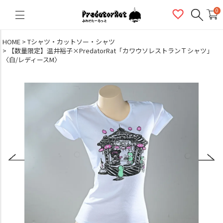
PredatorRat（プレデターラット）
0
HOME
Tシャツ・カットソー・シャツ
【数量限定】温井裕子×PredatorRat「カワウソレストランＴシャツ」
〈白/レディースM〉