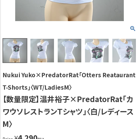
Nukui Yuko×PredatorRat「Otters Reataurant
T-Shorts」〈WT/LadiesM〉
【数量限定】温井裕子×PredatorRat「カ
ワウソレストランＴシャツ」〈白/レディース
M〉
4,290
¥