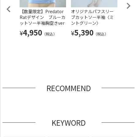
レッチ
【数量限定】Predator
オリジナルパフスリー
Preda
レッチ
Ratデザイン ブルーカ
ブカットソー半袖〈ミ
オリジ
ニム袖
ットソー半袖胸空きver
ントグリーン〉
長袖〈
超ロー
ン〉
4,950
5,390
¥
¥
（税込）
（税込）
ットパ
6,
¥
デニム
白ライ
税込）
RECOMMEND
KEYWORD